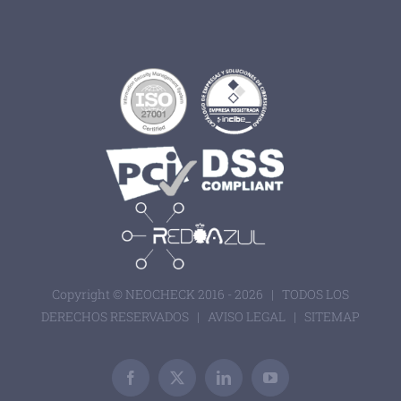
Copyright © NEOCHECK 2016 -
2026 | TODOS LOS
DERECHOS RESERVADOS |
AVISO LEGAL
|
SITEMAP
Facebook
X
LinkedIn
YouTube